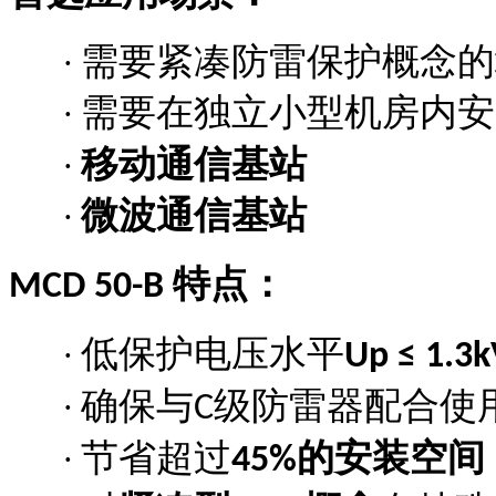
需要紧凑防雷保护概念的
·
需要在独立小型机房内安
·
移动通信基站
·
微波通信基站
·
特点：
MCD 50-B
低保护电压水平
·
Up ≤ 1.3k
确保与
级防雷器配合使
·
C
节省超过
的安装空间
·
45%