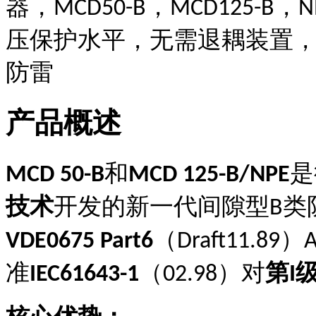
器，
，
，
MCD50-B
MCD125-B
N
压保护水平，无需退耦装置
防雷
产品概述
和
是
MCD 50-B
MCD 125-B/NPE
技术
开发的新一代间隙型
类
B
（
）
VDE0675 Part6
Draft11.89
准
（
）对
第
IEC61643-1
02.98
I