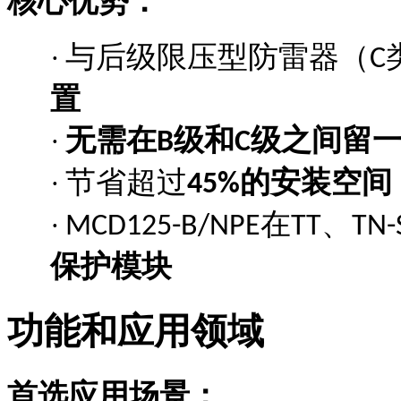
核心优势：
与后级限压型防雷器（
·
C
置
无需在
级和
级之间留
·
B
C
节省超过
的安装空间
·
45%
在
、
·
MCD125-B/NPE
TT
TN-
保护模块
功能和应用领域
首选应用场景：