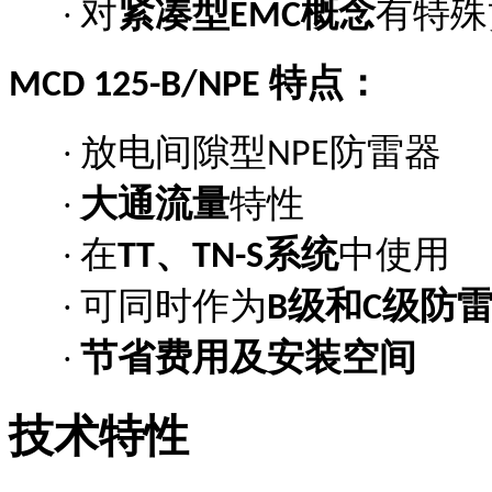
对
紧凑型
概念
有特殊
·
EMC
特点：
MCD 125-B/NPE
放电间隙型
防雷器
·
NPE
大通流量
特性
·
在
、
系统
中使用
·
TT
TN-S
可同时作为
级和
级防
·
B
C
节省费用及安装空间
·
技术特性