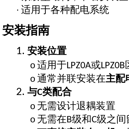
适用于各种配电系统
·
安装指南
安装位置
1.
适用于
或
o
LPZ0A
LPZ0B
通常并联安装在
主配
o
与
类配合
2.
C
无需设计退耦装置
o
无需在
级和
级之间
o
B
C