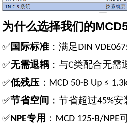
MCD
为什么选择我们的
国际标准
：满足
✅
DIN VDE067
无需退耦
：与
类配合无需
✅
C
低残压
：
✅
MCD 50-B Up ≤ 1.3
节省空间
：节省超过
安
✅
45%
专用
：
✅
NPE
MCD 125-B/NPE