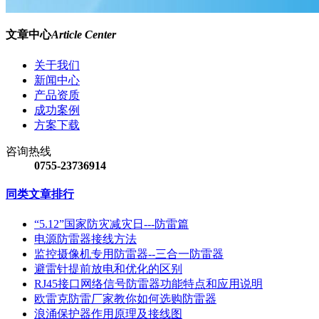
文章中心
Article Center
关于我们
新闻中心
产品资质
成功案例
方案下载
咨询热线
0755-23736914
同类文章排行
“5.12”国家防灾减灾日---防雷篇
电源防雷器接线方法
监控摄像机专用防雷器--三合一防雷器
避雷针提前放电和优化的区别
RJ45接口网络信号防雷器功能特点和应用说明
欧雷克防雷厂家教你如何选购防雷器
浪涌保护器作用原理及接线图