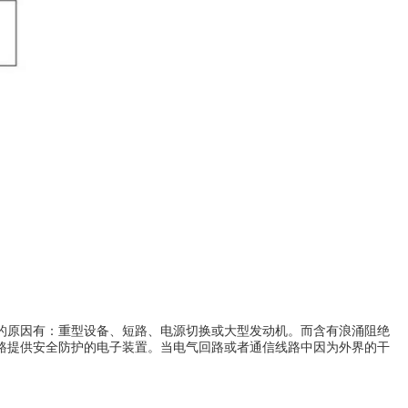
的原因有：重型设备、
短路
、电源切换或大型
发动机
。而含有浪涌阻绝
路提供安全防护的电子装置。当电气回路或者通信线路中因为外界的干