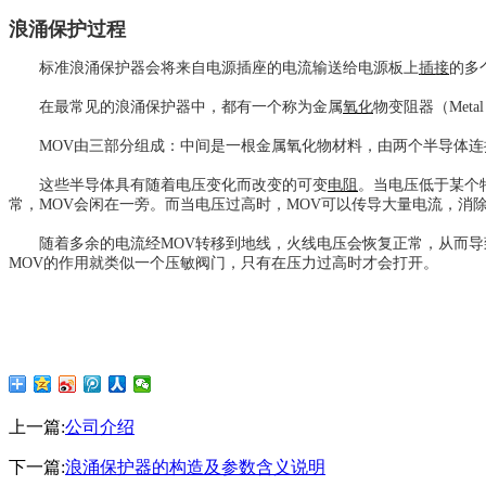
浪涌保护过程
标准浪涌保护器会将来自电源插座的电流输送给电源板上
插接
的多
在最常见的浪涌保护器中，都有一个称为金属
氧化
物变阻器（
Met
MOV由三部分组成：中间是一根金属氧化物材料，由两个半导体连
这些半导体具有随着电压变化而改变的可变
电阻
。当电压低于某个
常，
MOV会闲在一旁。而当电压过高时，MOV可以传导大量电流，消
随着多余的电流经
MOV转移到地线，火线电压会恢复正常，从而
MOV的作用就类似一个压敏阀门，只有在压力过高时才会打开。
上一篇:
公司介绍
下一篇:
浪涌保护器的构造及参数含义说明