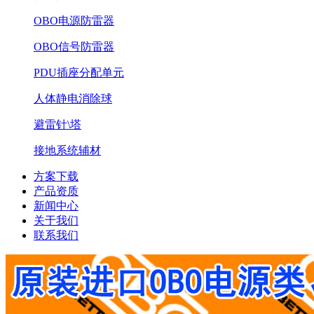
OBO电源防雷器
OBO信号防雷器
PDU插座分配单元
人体静电消除球
避雷针\塔
接地系统辅材
方案下载
产品资质
新闻中心
关于我们
联系我们